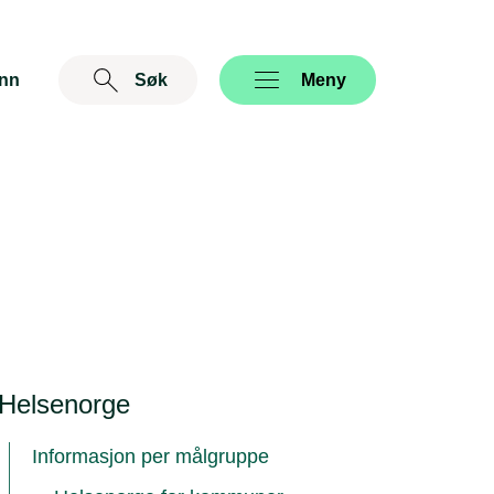
inn
Søk
Åpne
Meny
Helsenorge
Informasjon per målgruppe