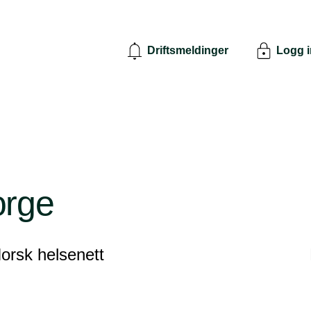
Driftsmeldinger
Logg 
orge
Norsk helsenett