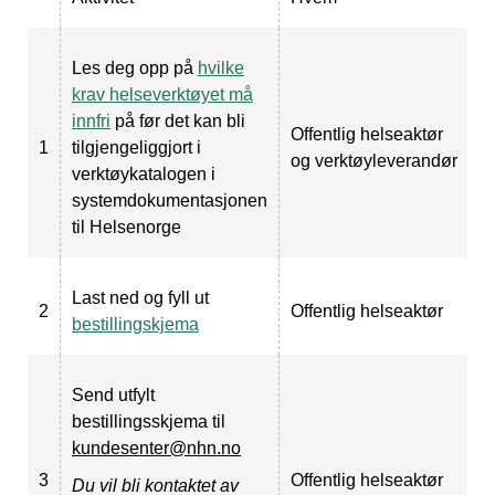
Les deg opp på
hvilke
krav helseverktøyet må
innfri
på før det kan bli
Offentlig helseaktør
1
tilgjengeliggjort i
og verktøyleverandør
verktøykatalogen i
systemdokumentasjonen
til Helsenorge
Last ned og fyll ut
2
Offentlig helseaktør
bestillingskjema
Send utfylt
bestillingsskjema til
kundesenter@nhn.no
3
Offentlig helseaktør
Du vil bli kontaktet av