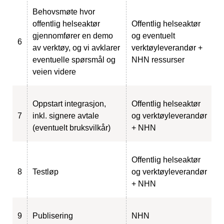
Behovsmøte hvor
offentlig helseaktør
Offentlig helseaktør
gjennomfører en demo
og eventuelt
6
av verktøy, og vi avklarer
verktøyleverandør +
eventuelle spørsmål og
NHN ressurser
veien videre
Oppstart integrasjon,
Offentlig helseaktør
7
inkl. signere avtale
og verktøyleverandør
(eventuelt bruksvilkår)
+ NHN
Offentlig helseaktør
8
Testløp
og verktøyleverandør
+ NHN
9
Publisering
NHN