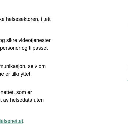
ke helsesektoren, i tett
g sikre videotjenester
gpersoner og tilpasset
mmunikasjon, selv om
e er tilknyttet
enettet, som er
rt av helsedata uten
elsenettet
.