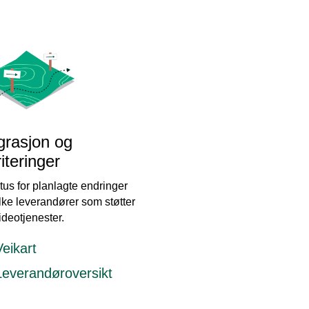
grasjon og
riteringer
tus for planlagte endringer
lke leverandører som støtter
ideotjenester.
Veikart
Leverandøroversikt