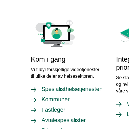
Kom i gang
Inte
prio
Vi tilbyr forskjellige videotjenester
til ulike deler av helsesektoren.
Se sta
og hvi
Spesialisthelsetjenesten
våre v
Kommuner
Fastleger
Avtalespesialister