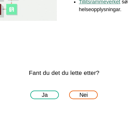
Tillitsrammeverket
sør
helseopplysningar.
Fant du det du lette etter?
Ja
Nei