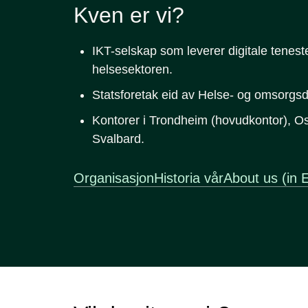
Kven er vi?
IKT-selskap som leverer digitale tenester
helsesektoren.
Statsforetak eid av Helse- og omsorgs
Kontorer i Trondheim (hovudkontor), O
Svalbard.
Organisasjon
Historia vår
About us (in E