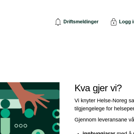
Driftsmeldinger
Logg 
Kva gjer vi?
Vi knyter Helse-Noreg sa
tilgjengelege for helsepe
Gjennom leveransane våre
innbyggjarar
med å m