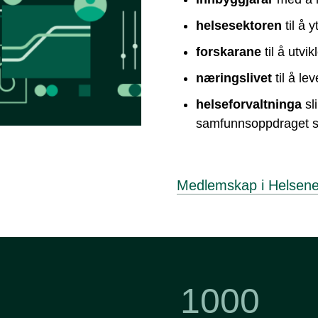
helsesektoren
til å 
forskarane
til å utvi
næringslivet
til å le
helseforvaltninga
sl
samfunnsoppdraget si
Medlemskap i Helsene
1000