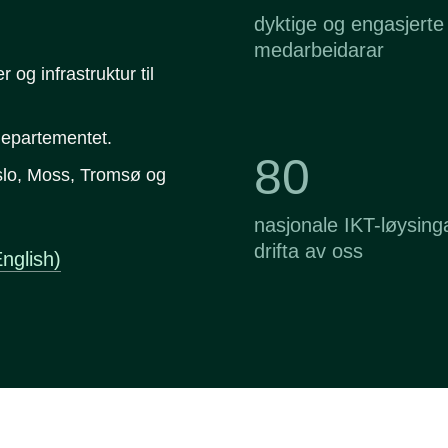
dyktige og engasjerte
medarbeidarar
 og infrastruktur til
departementet.
80
slo, Moss, Tromsø og
nasjonale IKT-løysinga
drifta av oss
nglish)