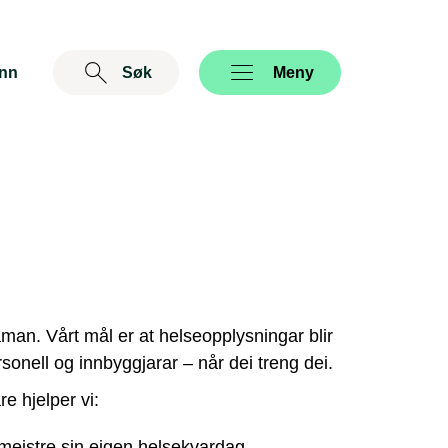
inn
Søk
Åpne
Meny
man. Vårt mål er at helseopplysningar blir
rsonell og innbyggjarar – når dei treng dei.
 hjelper vi:
eistre sin eigen helsekvardag