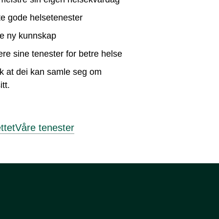
yte gode helsetenester
kle ny kunnskap
vere sine tenester for betre helse
ik at dei kan samle seg om
tt.
ttet
Våre tenester