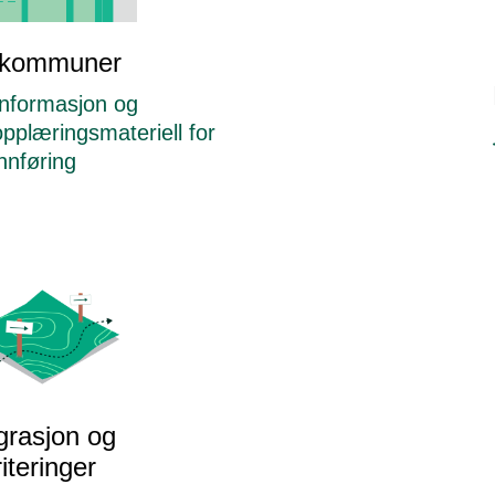
 kommuner
Informasjon og
opplæringsmateriell for
innføring
grasjon og
riteringer