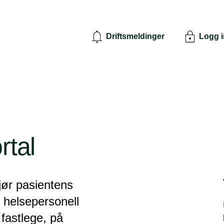
Driftsmeldinger
Logg 
rtal
jør pasientens
r helsepersonell
fastlege, på