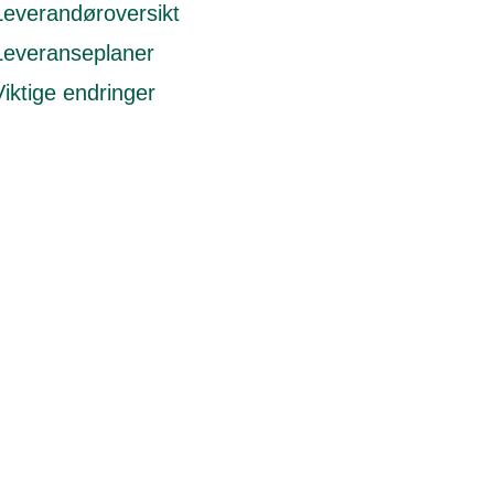
Leverandøroversikt
Leveranseplaner
Viktige endringer