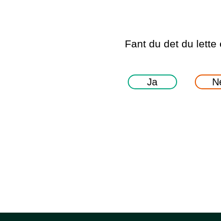
Fant du det du lette 
Ja
N