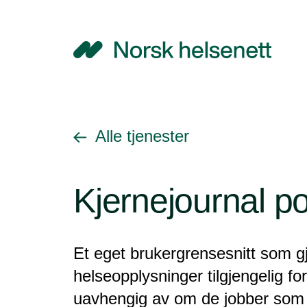
NHN
Gå tilbake til
Alle tjenester
Kjernejournal po
Et eget brukergrensesnitt som g
helseopplysninger tilgjengelig fo
uavhengig av om de jobber som 