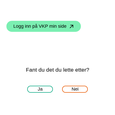
Logg inn på VKP min side
Fant du det du lette etter?
Ja
Nei