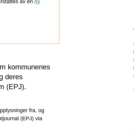
rstattes av en
ny
llom kommunenes
og deres
em (EPJ).
pplysninger fra, og
ntjournal (EPJ) via