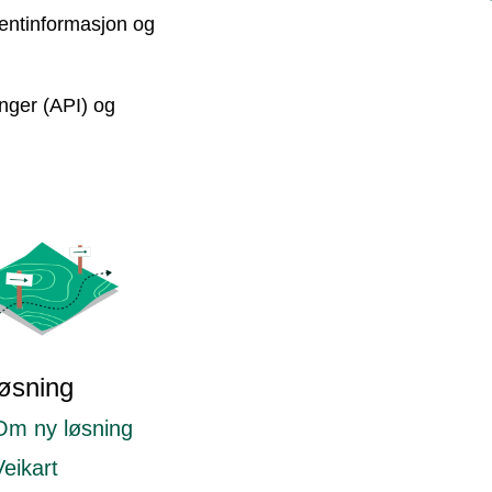
ientinformasjon og
inger (API) og
øsning
Om ny løsning
Veikart