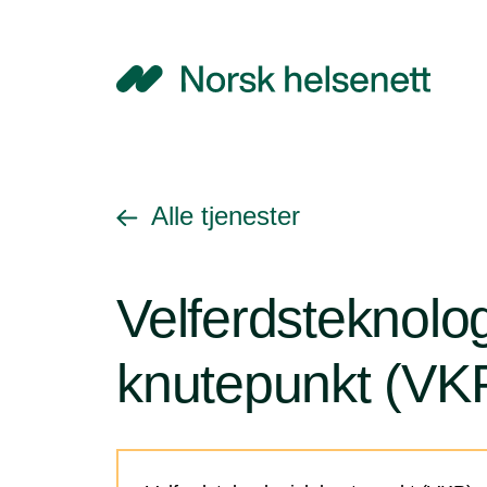
NHN
Gå tilbake til
Alle tjenester
Velferdsteknolo
knutepunkt (VK