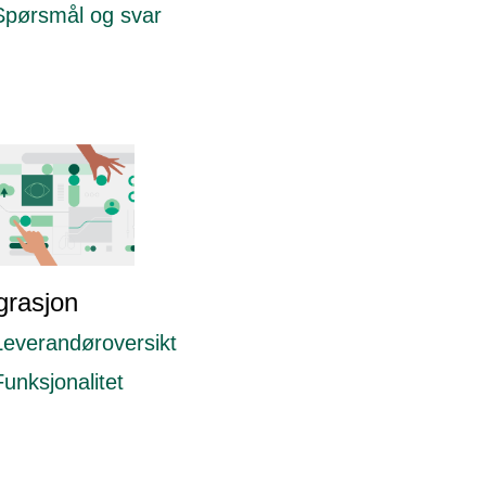
Spørsmål og svar
grasjon
Leverandøroversikt
Funksjonalitet