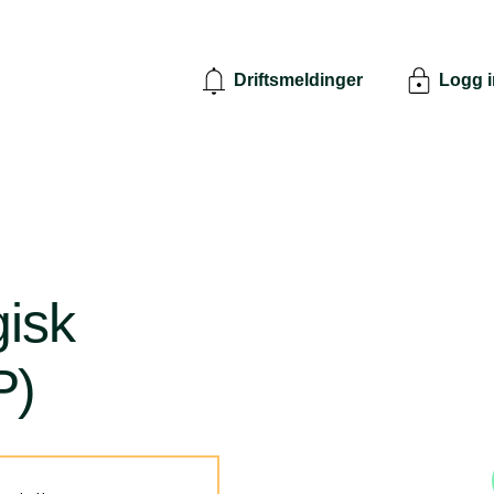
Driftsmeldinger
Logg 
gisk
P)