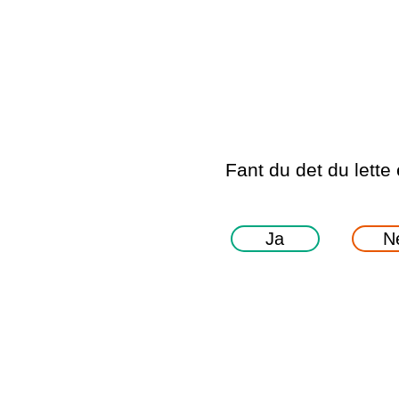
Fant du det du lette 
Ja
N