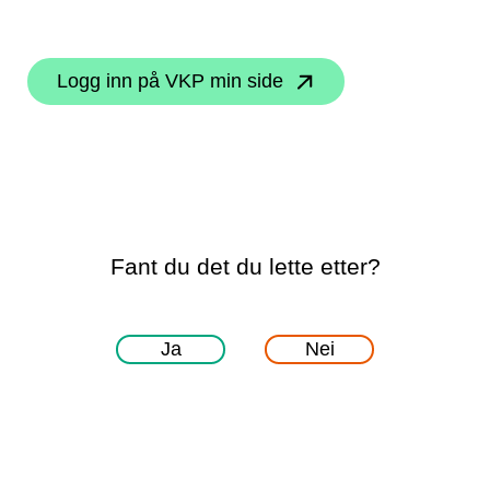
Logg inn på VKP min side
Fant du det du lette etter?
Ja
Nei