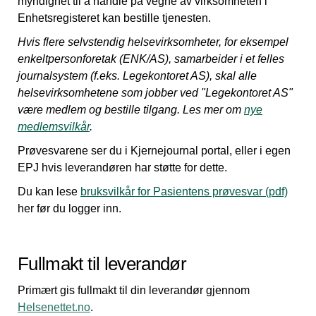
myndighet til å handle på vegne av virksomheten i
Enhetsregisteret kan bestille tjenesten.
Hvis flere selvstendig helsevirksomheter, for eksempel
enkeltpersonforetak (ENK/AS), samarbeider i et felles
journalsystem (f.eks. Legekontoret AS), skal alle
helsevirksomhetene som jobber ved "Legekontoret AS"
være medlem og bestille tilgang. Les mer om
nye
medlemsvilkår
.
Prøvesvarene ser du i Kjernejournal portal, eller i egen
EPJ hvis leverandøren har støtte for dette.
Du kan lese
bruksvilkår for Pasientens prøvesvar (pdf)
her før du logger inn.
Fullmakt til leverandør
Primært gis fullmakt til din leverandør gjennom
Helsenettet.no
.