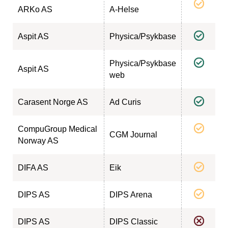
ARKo AS
A-Helse
Aspit AS
Physica/Psykbase
Physica/Psykbase
Aspit AS
web
Carasent Norge AS
Ad Curis
CompuGroup Medical
CGM Journal
Norway AS
DIFA AS
Eik
DIPS AS
DIPS Arena
DIPS AS
DIPS Classic