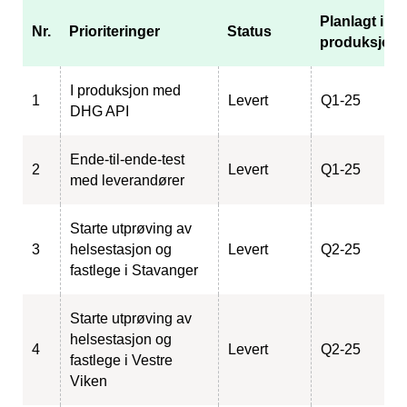
Planlagt i
Nr.
Prioriteringer
Status
produksjon
I produksjon med
1
Levert
Q1-25
DHG API
Ende-til-ende-test
2
Levert
Q1-25
med leverandører
Starte utprøving av
3
helsestasjon og
Levert
Q2-25
fastlege i Stavanger
Starte utprøving av
helsestasjon og
4
Levert
Q2-25
fastlege i Vestre
Viken