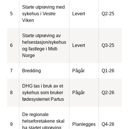
Starte utprøving med
5
sykehus i Vestre
Levert
Q2-25
Viken
Starte utprøving av
helsestasjon/sykehus
6
Levert
Q3-25
og fastlege i Midt-
Norge
7
Bredding
Pågår
Q1-26
DHG tas i bruk av et
8
sykehus som bruker
Pågår
Q2-26
fødesystemet Partus
De regionale
helseforetakene skal
9
Planlegges
Q4-26
ha startet utprøving