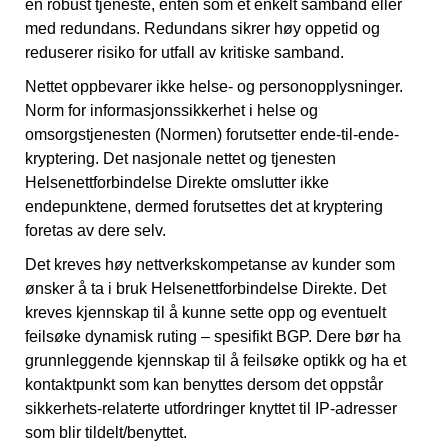
en robust tjeneste, enten som et enkelt samband eller
med redundans. Redundans sikrer høy oppetid og
reduserer risiko for utfall av kritiske samband.
Nettet oppbevarer ikke helse- og personopplysninger.
Norm for informasjonssikkerhet i helse og
omsorgstjenesten (Normen) forutsetter ende-til-ende-
kryptering. Det nasjonale nettet og tjenesten
Helsenettforbindelse Direkte omslutter ikke
endepunktene, dermed forutsettes det at kryptering
foretas av dere selv.
Det kreves høy nettverkskompetanse av kunder som
ønsker å ta i bruk Helsenettforbindelse Direkte. Det
kreves kjennskap til å kunne sette opp og eventuelt
feilsøke dynamisk ruting – spesifikt BGP. Dere bør ha
grunnleggende kjennskap til å feilsøke optikk og ha et
kontaktpunkt som kan benyttes dersom det oppstår
sikkerhets-relaterte utfordringer knyttet til IP-adresser
som blir tildelt/benyttet.