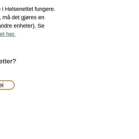
 i Helsenettet fungere.
tt, må det gjøres en
 andre enheter). Se
et her.
etter?
ei