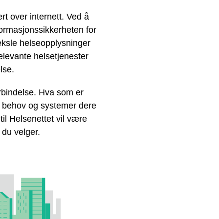
t over internett. Ved å
nformasjonssikkerheten for
veksle helseopplysninger
elevante helsetjenester
lse.
forbindelse. Hva som er
ke behov og systemer dere
til Helsenettet vil være
 du velger.