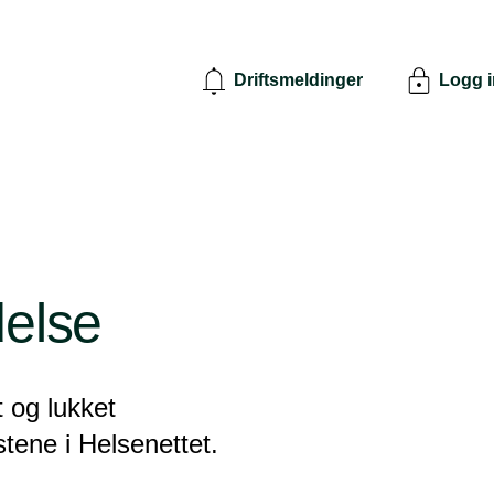
Driftsmeldinger
Logg 
delse
t og lukket
estene i Helsenettet.