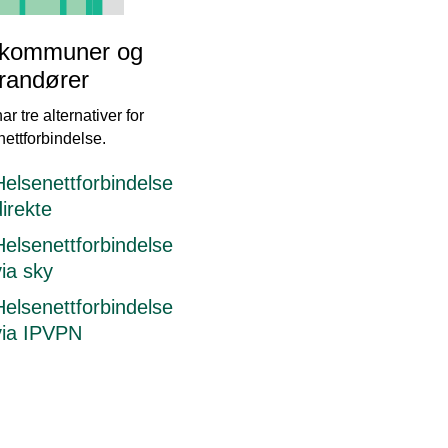
 kommuner og
randører
ar tre alternativer for
ettforbindelse.
Helsenettforbindelse
direkte
Helsenettforbindelse
via sky
Helsenettforbindelse
via IPVPN