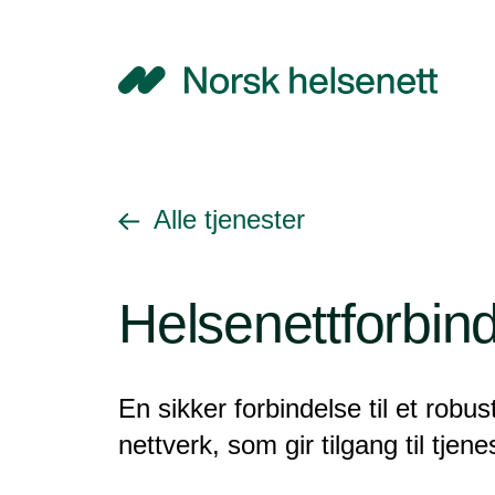
NHN
Gå tilbake til
Alle tjenester
Helsenettforbin
En sikker forbindelse til et robus
nettverk, som gir tilgang til tjen