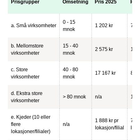
Prisgrupper
Omsetning
Pris 2025
Pri
0 - 15
a. Små virksomheter
1 202 kr
748 
mnok
b. Mellomstore
15 - 40
2 575 kr
1 49
virksomheter
mnok
c. Store
40 - 80
17 167 kr
8 82
virksomheter
mnok
d. Ekstra store
> 80 mnok
n/a
13 2
virksomheter
e. Kjeder (10 eller
1 888 kr pr
748 
flere
n/a
lokasjon/filial
loka
lokasjoner/filialer)