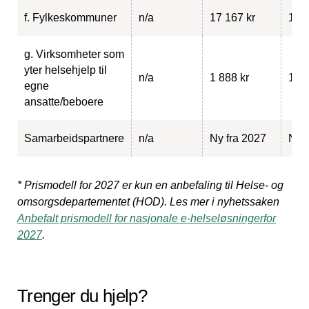
f. Fylkeskommuner
n/a
17 167 kr
13 2
g. Virksomheter som
yter helsehjelp til
n/a
1 888 kr
1 94
egne
ansatte/beboere
Samarbeidspartnere
n/a
Ny fra 2027
Ny f
* Prismodell for 2027 er kun en anbefaling til Helse- og
omsorgsdepartementet (HOD). Les mer i nyhetssaken
Anbefalt prismodell for nasjonale e-helseløsningerfor
2027
.
Trenger du hjelp?