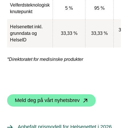
Velferdsteknologisk
5 %
95 %
knutepunkt
Helsenettet inkl.
33,3
grunndata og
33,33 %
33,33 %
%
HelseID
*Direktoratet for medisinske produkter
Meld deg på vårt nyhetsbrev
Anbefalt prismodell for Helsenettet i 2026