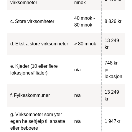
virksomheter
mnok
40 mnok -
c. Store virksomheter
8 826 kr
80 mnok
13 249
d. Ekstra store virksomheter
> 80 mnok
kr
748 kr
e. Kjeder (10 eller flere
n/a
pr
lokasjoner/filialer)
lokasjon
13 249
f. Fylkeskommuner
n/a
kr
g. Virksomheter som yter
egen helsehjelp til ansatte
n/a
1 947kr
eller beboere