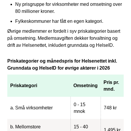
Ny prisgruppe for virksomheter med omsetning over
80 millioner kroner.
Fylkeskommuner har fått en egen kategori.
Øvrige medlemmer er fordelt i syv priskategorier basert
på omsetning. Medlemsavgiften dekker forvaltning og
drift av Helsenettet, inkludert grunndata og HelseID.
Priskategorier og månedspris for Helsenettet inkl.
Grunndata og HelseID for øvrige aktører i 2026
Pris pr.
Priskategori
Omsetning
mnd.
0 - 15
a. Små virksomheter
748 kr
mnok
b. Mellomstore
15 - 40
1 495 kr