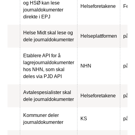
og HSØ kan lese
Helseforetakene
Ferdi
journaldokumenter
direkte i EPJ
Helse Midt skal lese og
Helseplattformen
pågå
dele journaldokumenter
Etablere API for å
lagrejournaldokumenter
NHN
pågå
hos NHN, som skal
deles via PJD API
Avtalespesialister skal
Helseforetakene
pågå
dele journaldokumenter
Kommuner deler
KS
pågå
journaldokumenter