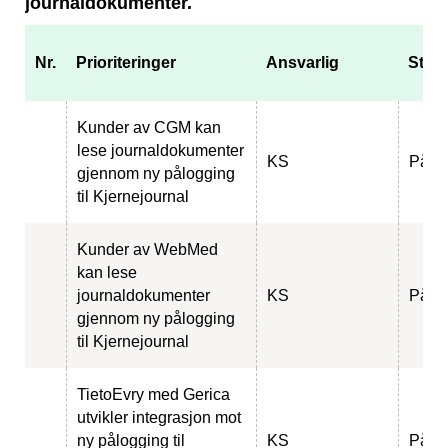
journaldokumenter.
Nr.
Prioriteringer
Ansvarlig
Stat
Kunder av CGM kan
lese journaldokumenter
KS
Pågå
gjennom ny pålogging
til Kjernejournal
Kunder av WebMed
kan lese
journaldokumenter
KS
Pågå
gjennom ny pålogging
til Kjernejournal
TietoEvry med Gerica
utvikler integrasjon mot
ny pålogging til
KS
Pågå