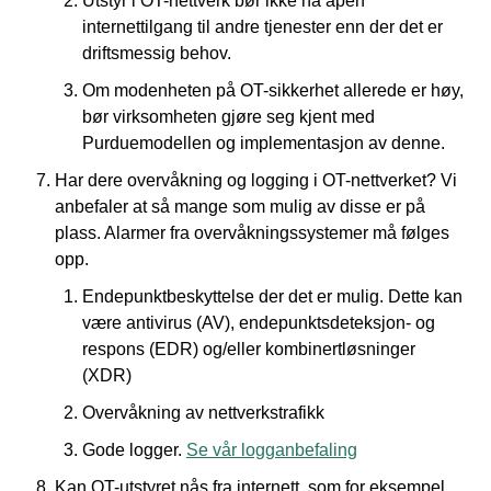
Utstyr i OT-nettverk bør ikke ha åpen
internettilgang til andre tjenester enn der det er
driftsmessig behov.
Om modenheten på OT-sikkerhet allerede er høy,
bør virksomheten gjøre seg kjent med
Purduemodellen og implementasjon av denne.
Har dere overvåkning og logging i OT-nettverket? Vi
anbefaler at så mange som mulig av disse er på
plass. Alarmer fra overvåkningssystemer må følges
opp.
Endepunktbeskyttelse der det er mulig. Dette kan
være antivirus (AV), endepunktsdeteksjon- og
respons (EDR) og/eller kombinertløsninger
(XDR)
Overvåkning av nettverkstrafikk
Gode logger.
Se vår logganbefaling
Kan OT-utstyret nås fra internett, som for eksempel