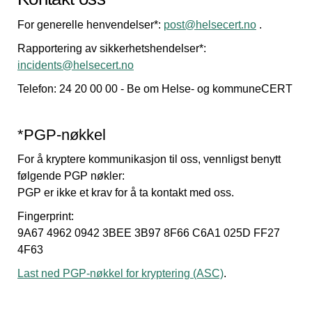
For generelle henvendelser*:
post@helsecert.no
.
Rapportering av sikkerhetshendelser*:
incidents@helsecert.no
Telefon: 24 20 00 00 - Be om Helse- og kommuneCERT
*PGP-nøkkel
For å kryptere kommunikasjon til oss, vennligst benytt
følgende PGP nøkler:
PGP er ikke et krav for å ta kontakt med oss.
Fingerprint:
9A67 4962 0942 3BEE 3B97 8F66 C6A1 025D FF27
4F63
Last ned PGP-nøkkel for kryptering (ASC)
.