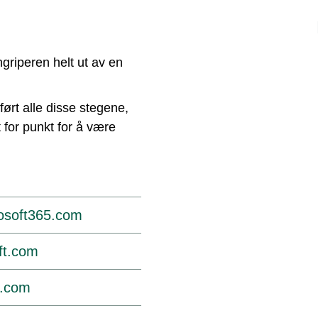
griperen helt ut av en
ørt alle disse stegene,
 for punkt for å være
rosoft365.com
oft.com
t.com