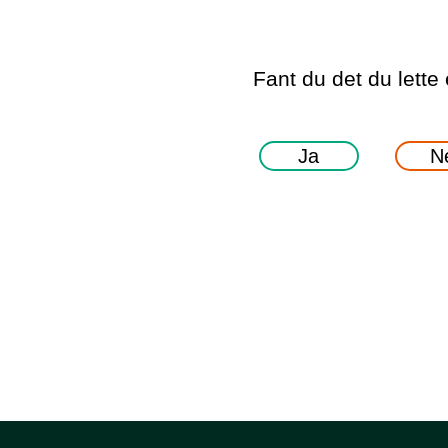
Fant du det du lette 
Ja
N