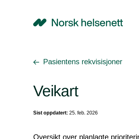
NHN
Gå tilbake til
Pasientens rekvisisjoner
Veikart
Sist oppdatert:
25. feb. 2026
Oversikt over planlagte prioriter