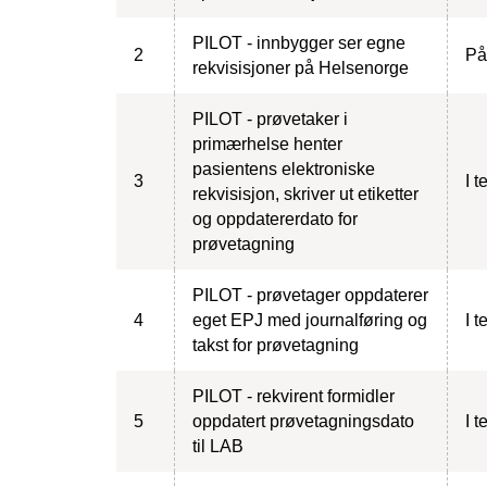
PILOT - innbygger ser egne
2
På
rekvisisjoner på Helsenorge
PILOT - prøvetaker i
primærhelse henter
pasientens elektroniske
3
I t
rekvisisjon, skriver ut etiketter
og oppdatererdato for
prøvetagning
PILOT - prøvetager oppdaterer
4
eget EPJ med journalføring og
I t
takst for prøvetagning
PILOT - rekvirent formidler
5
oppdatert prøvetagningsdato
I t
til LAB