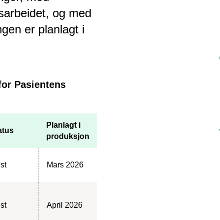
gsarbeidet, og med
gen er planlagt i
 for Pasientens
Planlagt i
atus
produksjon
est
Mars 2026
est
April 2026