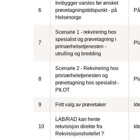
Innbygger varsles før ønsket
6
prøvetagningstidspunkt - på
På
Helsenorge
Scenarie 1 - rekvirering hos
spesialist og prøvetagning i
7
Pl
primærhelsetjenesten -
utrulling og bredding
Scenarie 2 - Rekvirering hos
primærheletjenesten og
8
Pl
prøvetagning hos spesialist -
PILOT
9
Fritt valg av prøvetaker
Ide
LAB/RAD kan hente
10
rekvisisjon direkte fra
Ide
Rekvisisjonshotellet ?