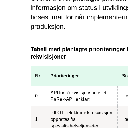
informasjon om status i utviklin
tidsestimat for når implementerin
produksjon.
Tabell med planlagte prioriteringer
rekvisisjoner
Nr.
Prioriteringer
St
API for Rekvisisjonshotellet,
0
I t
PaRek-API, er klart
PILOT - elektronisk rekvisisjon
1
opprettes fra
I t
spesialisthelsetjenseten