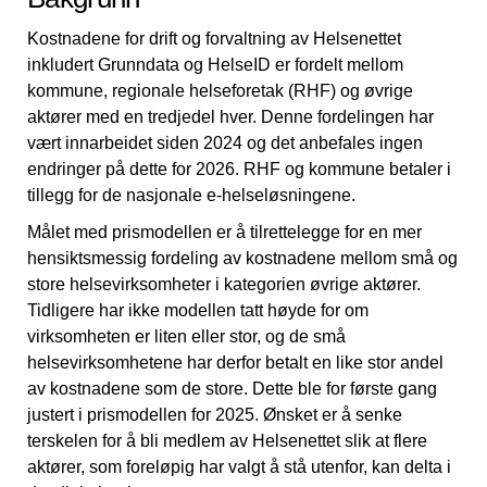
Kostnadene for drift og forvaltning av Helsenettet
inkludert Grunndata og HelseID er fordelt mellom
kommune, regionale helseforetak (RHF) og øvrige
aktører med en tredjedel hver. Denne fordelingen har
vært innarbeidet siden 2024 og det anbefales ingen
endringer på dette for 2026. RHF og kommune betaler i
tillegg for de nasjonale e-helseløsningene.
Målet med prismodellen er å tilrettelegge for en mer
hensiktsmessig fordeling av kostnadene mellom små og
store helsevirksomheter i kategorien øvrige aktører.
Tidligere har ikke modellen tatt høyde for om
virksomheten er liten eller stor, og de små
helsevirksomhetene har derfor betalt en like stor andel
av kostnadene som de store. Dette ble for første gang
justert i prismodellen for 2025. Ønsket er å senke
terskelen for å bli medlem av Helsenettet slik at flere
aktører, som foreløpig har valgt å stå utenfor, kan delta i