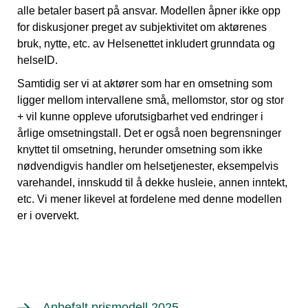
alle betaler basert på ansvar. Modellen åpner ikke opp
for diskusjoner preget av subjektivitet om aktørenes
bruk, nytte, etc. av Helsenettet inkludert grunndata og
helseID.
Samtidig ser vi at aktører som har en omsetning som
ligger mellom intervallene små, mellomstor, stor og stor
+ vil kunne oppleve uforutsigbarhet ved endringer i
årlige omsetningstall. Det er også noen begrensninger
knyttet til omsetning, herunder omsetning som ikke
nødvendigvis handler om helsetjenester, eksempelvis
varehandel, innskudd til å dekke husleie, annen inntekt,
etc. Vi mener likevel at fordelene med denne modellen
er i overvekt.
Anbefalt prismodell 2025