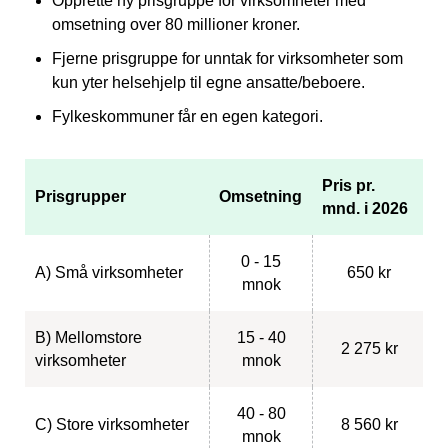
Opprette ny prisgruppe for virksomheter med
omsetning over 80 millioner kroner.
Fjerne prisgruppe for unntak for virksomheter som
kun yter helsehjelp til egne ansatte/beboere.
Fylkeskommuner får en egen kategori.
Pris pr.
Prisgrupper
Omsetning
mnd. i 2026
0 - 15
A) Små virksomheter
650 kr
mnok
B) Mellomstore
15 - 40
2 275 kr
virksomheter
mnok
40 - 80
C) Store virksomheter
8 560 kr
mnok