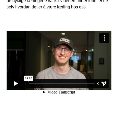
de dyktige lærlingene våre. I videoen under forteller de
selv hvordan det er å være lærling hos oss.