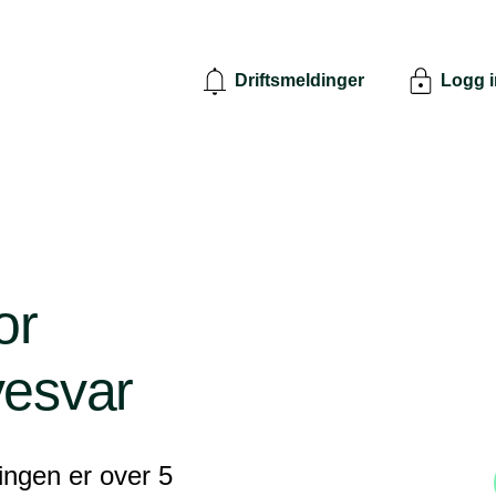
Driftsmeldinger
Logg 
or
vesvar
vingen er over 5