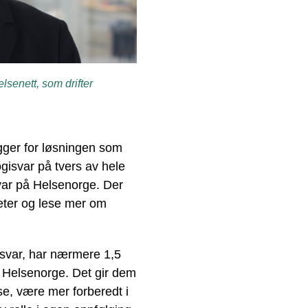
lsenett, som drifter
legger for løsningen som
ogisvar på tvers av hele
var på Helsenorge. Der
eter og lese mer om
vesvar, har nærmere 1,5
å Helsenorge. Det gir dem
se, være mer forberedt i