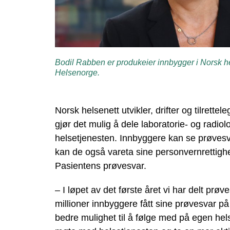
Bodil Rabben er produkeier innbygger i Norsk he
Helsenorge.
Norsk helsenett utvikler, drifter og tilrette
gjør det mulig å dele laboratorie- og radiol
helsetjenesten. Innbyggere kan se prøves
kan de også vareta sine personvernrettigh
Pasientens prøvesvar.
– I løpet av det første året vi har delt prø
millioner innbyggere fått sine prøvesvar p
bedre mulighet til å følge med på egen hel