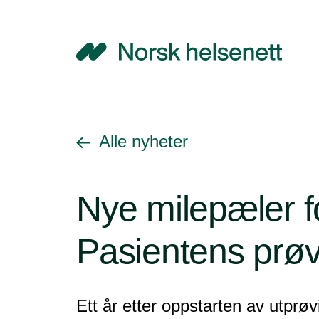
NHN
Gå tilbake til
Alle nyheter
Nye milepæler f
Pasientens prø
Ett år etter oppstarten av utprø