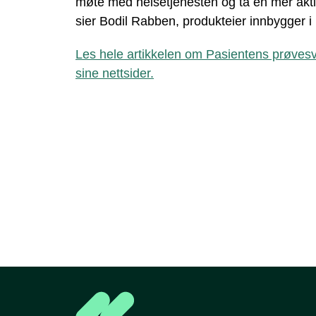
møte med helsetjenesten og ta en mer aktiv
sier Bodil Rabben, produkteier innbygger i
Les hele artikkelen om Pasientens prøvesv
sine nettsider.