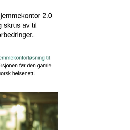
 Hjemmekontor 2.0
skrus av til
orbedringer.
emmekontorløsning til
versjonen før den gamle
Norsk helsenett.