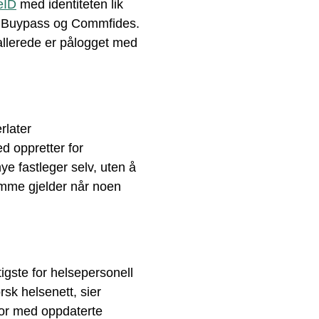
eID
med identiteten lik
D, Buypass og Commfides.
 allerede er pålogget med
rlater
d oppretter for
ye fastleger selv, uten å
mme gjelder når noen
igste for helsepersonell
sk helsenett, sier
or med oppdaterte