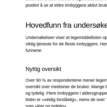
positivt å se at eldre innbyggere aktivt bru
Hovedfunn fra undersøk
Undersøkelsen viser at legemiddellisten o
viktig tjeneste for de fleste innbyggere. He
funnene:
Nyttig oversikt
Over 90 % av respondentene mener legemidd
oversikt over medisiner de bruker. Mange 
og tydelig. Flere innbyggere i aldersgrupp
listen er «veldig forståelig», mens de over 
som «klar og tydelig».