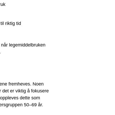
ruk
 riktig tid
n når legemiddelbruken
.
idlene fremheves. Noen
r det er viktig å fokusere
% oppleves dette som
ldersgruppen 50–69 år.