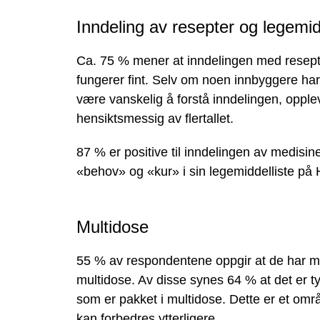
Inndeling av resepter og legemid
Ca. 75 % mener at inndelingen med resept
fungerer fint. Selv om noen innbyggere ha
være vanskelig å forstå inndelingen, oppl
hensiktsmessig av flertallet.
87 % er positive til inndelingen av medisine
«behov» og «kur» i sin legemiddelliste på
Multidose
55 % av respondentene oppgir at de har me
multidose. Av disse synes 64 % at det er ty
som er pakket i multidose. Dette er et om
kan forbedres ytterligere.