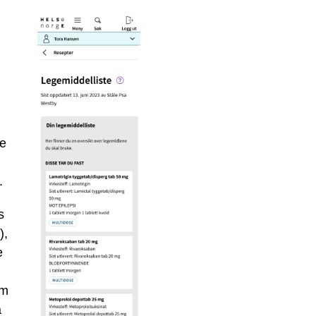
re
.
s
),
e
om
å