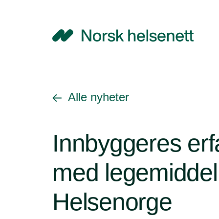
NHN
Gå tilbake til
Alle nyheter
Innbyggeres erf
med legemiddell
Helsenorge