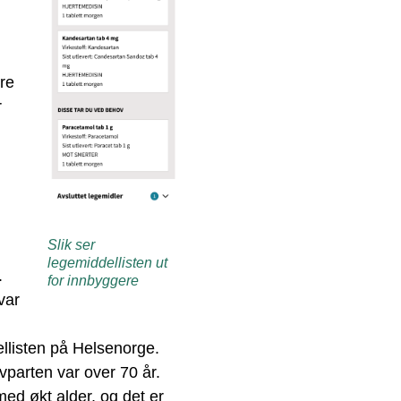
re
r
Slik ser
legemiddellisten ut
.
for innbyggere
var
ellisten på Helsenorge.
vparten var over 70 år.
ed økt alder, og det er