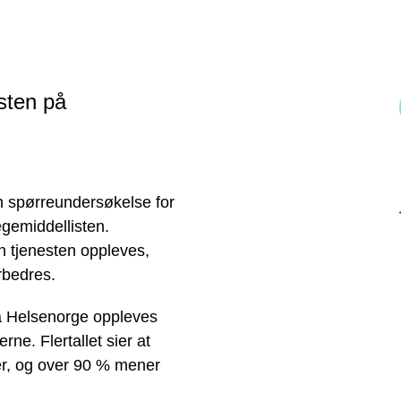
sten på
n spørreundersøkelse for
egemiddellisten.
an tjenesten oppleves,
rbedres.
på Helsenorge oppleves
rne. Flertallet sier at
er, og over 90 % mener