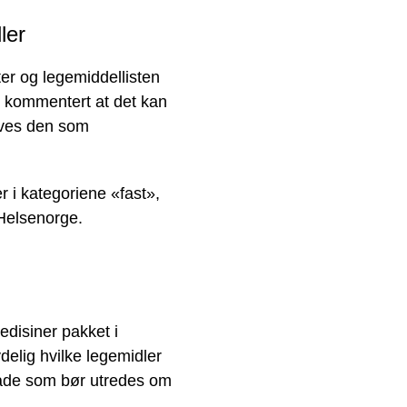
ler
er og legemiddellisten
r kommentert at det kan
eves den som
r i kategoriene «fast»,
 Helsenorge.
disiner pakket i
delig hvilke legemidler
råde som bør utredes om