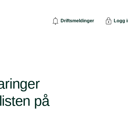
Driftsmeldinger
Logg 
aringer
isten på