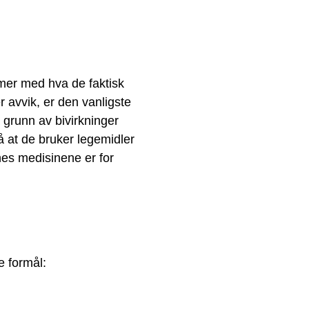
mer med hva de faktisk
 avvik, er den vanligste
å grunn av bivirkninger
så at de bruker legemidler
ynes medisinene er for
e formål: