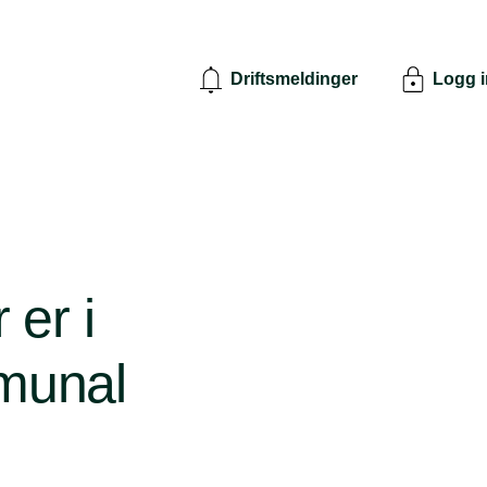
Driftsmeldinger
Logg 
er i
munal