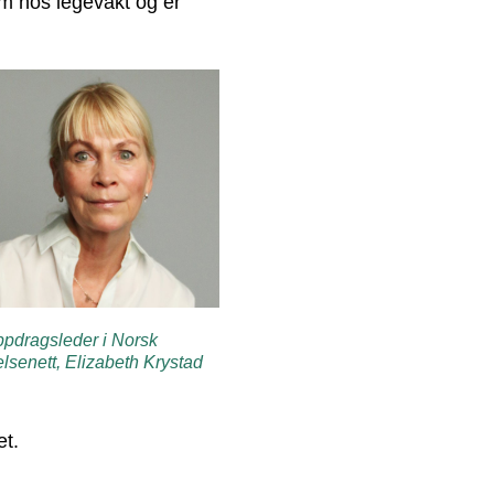
m hos legevakt og er
pdragsleder i Norsk
lsenett, Elizabeth Krystad
et.