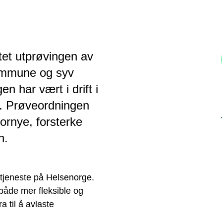
tet utprøvingen av
ommune og syv
 har vært i drift i
i. Prøveordningen
 fornye, forsterke
n.
etjeneste på Helsenorge.
både mer fleksible og
a til å avlaste