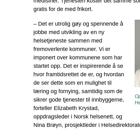
medisiner. Tjenesten koster det samme so
gratis for de med frikort.
– Det er utrolig gøy og spennende å
jobbe med utvikling av en ny
helsetjeneste sammen med
fremoverlente kommuner. Vi er
imponert over kommunene som har
startet opp. Det er inspirerende å se
hvor framtidsrettet de er, og hvordan
de ser dette som en mulighet til
læring og fornying, samtidig som de
Op
sikrer gode tjenester til innbyggerne,
He
forteller Elizabeth Krystad,
oppdragsleder i Norsk helsenett, og
Nina Brøyn, prosjektleder i Helsedirektorat