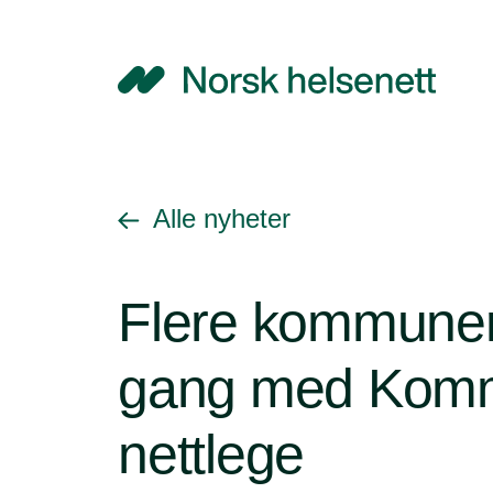
NHN
Gå tilbake til
Alle nyheter
Flere kommuner 
gang med Kom
nettlege