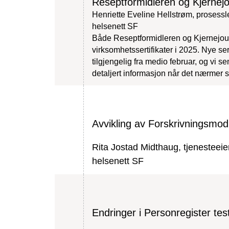
Reseptformidleren og Kjernejo
Henriette Eveline Hellstrøm, prosess
helsenett SF
Både Reseptformidleren og Kjernejour
virksomhetssertifikater i 2025. Nye sert
tilgjengelig fra medio februar, og vi s
detaljert informasjon når det nærmer 
Avvikling av Forskrivningsmod
Rita Jostad Midthaug, tjenesteeie
helsenett SF
Endringer i Personregister tes