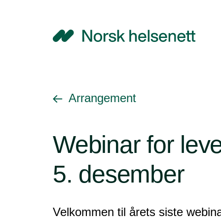
NHN
Gå tilbake til
Arrangement
Webinar for lev
5. desember
Velkommen til årets siste webin