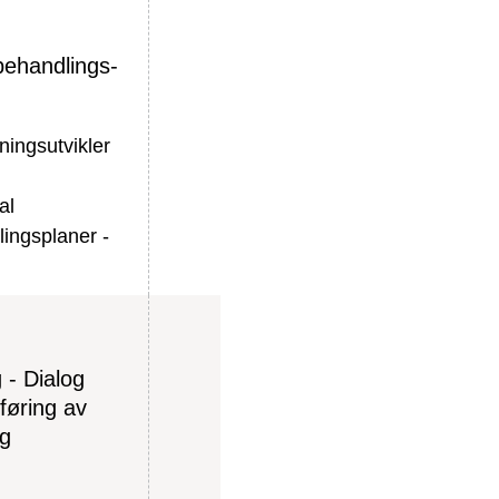
 behandlings-
ningsutvikler
al
ingsplaner -
 - Dialog
rføring av
ng