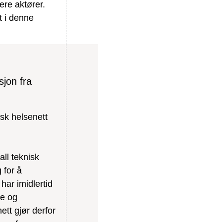
ere aktører.
 i denne
jon fra
sk helsenett
all teknisk
 for å
har imidlertid
re og
ett gjør derfor