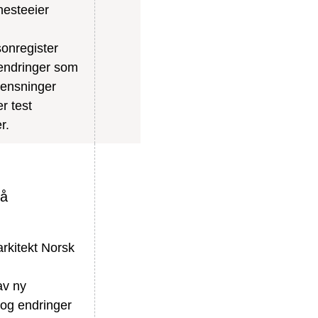
nesteeier
onregister
 endringer som
rensninger
r test
r.
på
rkitekt Norsk
av ny
g og endringer