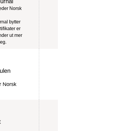
urnal
leder Norsk
nal bytter
ifikater er
ender ut mer
seg.
ulen
r Norsk
t