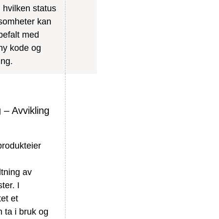
 hvilken status
ksomheter kan
befalt med
 ny kode og
ing.
 – Avvikling
produkteier
ltning av
ter. I
et et
 ta i bruk og