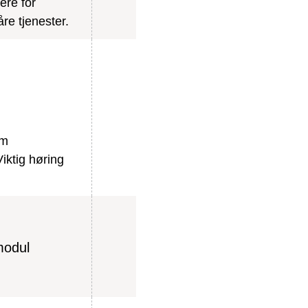
ere for
åre tjenester.
om
Viktig høring
modul